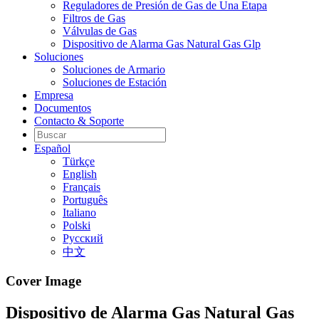
Reguladores de Presión de Gas de Una Etapa
Filtros de Gas
Válvulas de Gas
Dispositivo de Alarma Gas Natural Gas Glp
Soluciones
Soluciones de Armario
Soluciones de Estación
Empresa
Documentos
Contacto & Soporte
Español
Türkçe
English
Français
Português
Italiano
Polski
Pусский
中文
Cover Image
Dispositivo de Alarma Gas Natural Gas