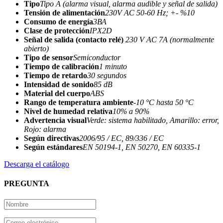
Tipo
Tipo A (alarma visual, alarma audible y señal de salida)
Tensión de alimentación
230V AC 50-60 Hz; +- %10
Consumo de energía
3ВА
Clase de protección
IPX2D
Señal de salida (contacto relé)
230 V AC 7A (normalmente
abierto)
Tipo de sensor
Semiconductor
Tiempo de calibración
1 minuto
Tiempo de retardo
30 segundos
Intensidad de sonido
85 dB
Material del cuerpo
ABS
Rango de temperatura ambiente
-10 °C hasta 50 °C
Nivel de humedad relativa
10% a 90%
Advertencia visual
Verde: sistema habilitado, Amarillo: error,
Rojo: alarma
Según directivas
2006/95 / ЕС, 89/336 / ЕС
Según estándares
EN 50194‐1, EN 50270, EN 60335‐1
Descarga el catálogo
PREGUNTA