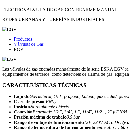
ELECTROVALVULA DE GAS CON REARME MANUAL
REDES URBANAS Y TUBERÍAS INDUSTRIALES
Productos
Válvulas de Gas
EGV
Las válvulas de gas operadas manualmente de la serie ESKA EGV se util
equipamientos de terceros, como detectores de alarma de gas, equipami
CARACTERÍSTICAS TÉCNICAS
Líquido
Gas natural, GLP, propano, butano, gas ciudad, gases 
Clase de presión
PN0,5
Posición
Normalmente abierto
Conexión
Engranaje 1/2 ", 3/4", 1 ", 11/4", 11/2 ", 2" y DN
Presión máxima de trabajo
0,5 bar
Rango de voltaje de funcionamiento
12V, 220V AC o DC (y ot
Rango de temperatura de funcionamiento
-
entre 20°C y 60°