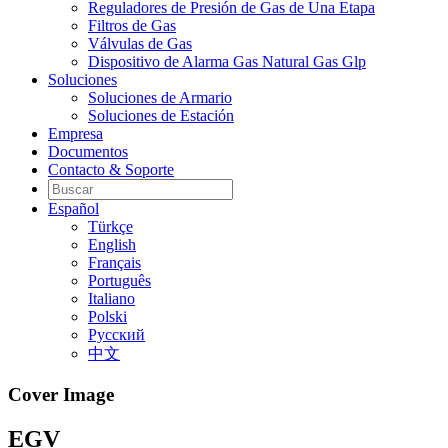
Reguladores de Presión de Gas de Una Etapa
Filtros de Gas
Válvulas de Gas
Dispositivo de Alarma Gas Natural Gas Glp
Soluciones
Soluciones de Armario
Soluciones de Estación
Empresa
Documentos
Contacto & Soporte
Español
Türkçe
English
Français
Português
Italiano
Polski
Pусский
中文
Cover Image
EGV