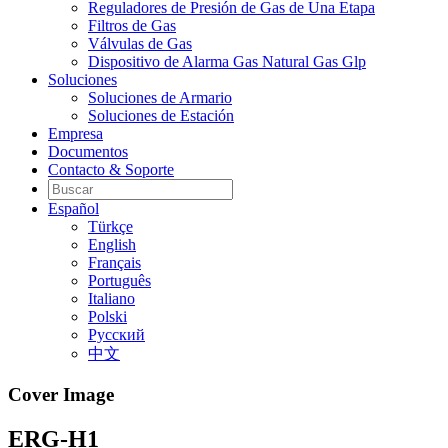
Reguladores de Presión de Gas de Una Etapa
Filtros de Gas
Válvulas de Gas
Dispositivo de Alarma Gas Natural Gas Glp
Soluciones
Soluciones de Armario
Soluciones de Estación
Empresa
Documentos
Contacto & Soporte
Español
Türkçe
English
Français
Português
Italiano
Polski
Pусский
中文
Cover Image
ERG-H1